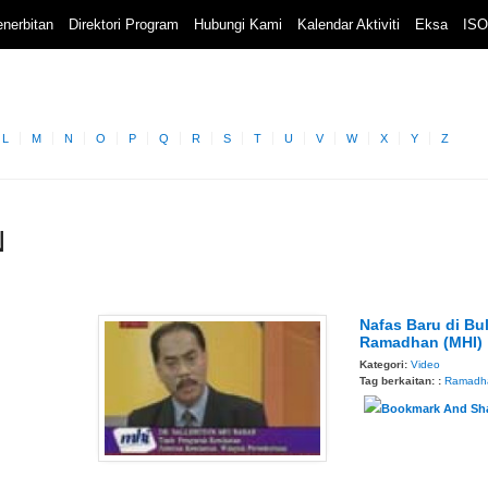
nerbitan
Direktori Program
Hubungi Kami
Kalendar Aktiviti
Eksa
ISO
L
M
N
O
P
Q
R
S
T
U
V
W
X
Y
Z
N
Nafas Baru di Bu
Ramadhan (MHI)
Kategori:
Video
Tag berkaitan: :
Ramadh