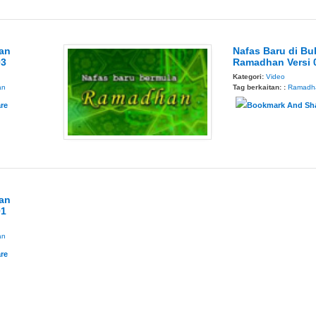
lan
Nafas Baru di Bu
03
Ramadhan Versi 
Kategori:
Video
an
Tag berkaitan: :
Ramadh
lan
01
an