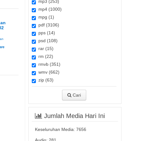
mp3 (253)
mp4 (1000)
mpg (1)
lan
pdf (3106)
02
pps (14)
an
psd (108)
rar (15)
rm (22)
rmvb (351)
wmv (662)
zip (63)
Cari
Jumlah Media Hari Ini
Keseluruhan Media:
7656
Audio: 281