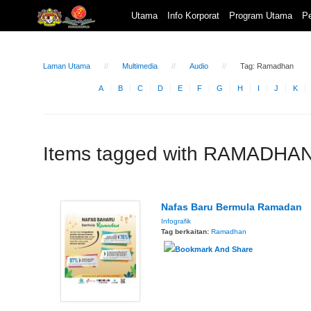
Utama
Info Korporat
Program Utama
Pe
Laman Utama
Multimedia
Audio
Tag: Ramadhan
A
B
C
D
E
F
G
H
I
J
K
Items tagged with RAMADHA
Nafas Baru Bermula Ramadan
Infografik
Tag berkaitan:
Ramadhan