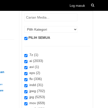
PILIH SEMUA
7z (1)
ai (2033)
avi (1)
lan
eps (2)
flv (336)
an
indd (31)
jpeg (702)
jpg (5253)
mov (659)