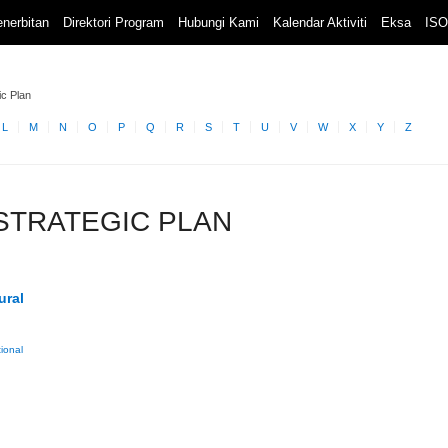
nerbitan
Direktori Program
Hubungi Kami
Kalendar Aktiviti
Eksa
ISO
ic Plan
L
M
N
O
P
Q
R
S
T
U
V
W
X
Y
Z
L STRATEGIC PLAN
ural
ional