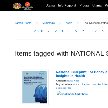
Utama
Info Korporat
Program Utama
Pe
Laman Utama
Multimedia
Audio
Tag: National Strateg
A
B
C
D
E
F
G
H
I
J
K
Items tagged with NATIONA
Nasional Blueprint For Behavio
Insights In Health
Kategori:
Buku Kecil
Tag berkaitan:
anms
,
blueprint
,
buku kecil
,
Nat
Strategic Plan