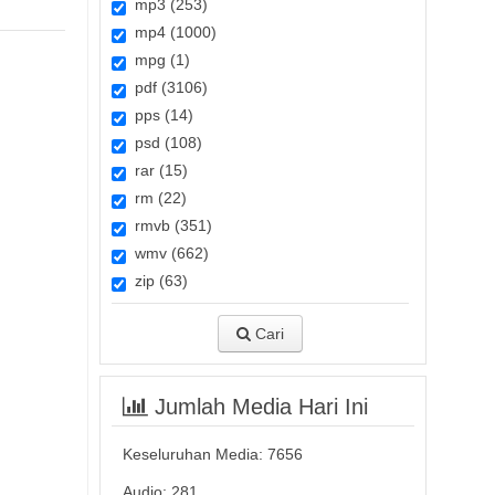
mp3 (253)
mp4 (1000)
mpg (1)
pdf (3106)
pps (14)
psd (108)
rar (15)
rm (22)
rmvb (351)
wmv (662)
zip (63)
Cari
Jumlah Media Hari Ini
Keseluruhan Media:
7656
Audio: 281