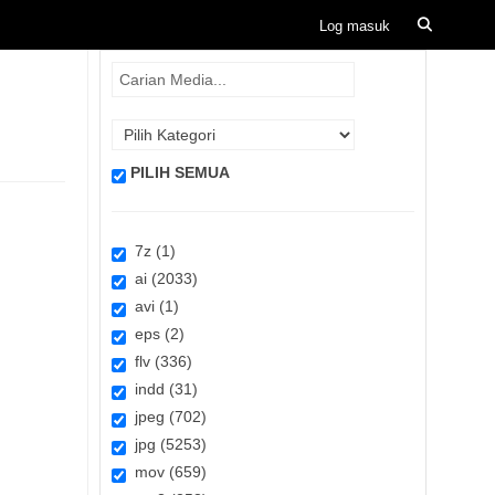
PILIH SEMUA
7z (1)
ai (2033)
avi (1)
eps (2)
flv (336)
indd (31)
jpeg (702)
jpg (5253)
mov (659)