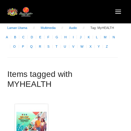
Laman Utama
Multimedia
Audio
Tag: MyHEALTH
A
B
C
D
E
F
G
H
I
J
K
L
M
N
O
P
Q
R
S
T
U
V
W
X
Y
Z
Items tagged with
MYHEALTH