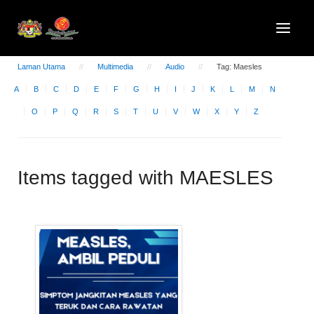
Laman Utama
Multimedia
Audio
Tag: Maesles
A
B
C
D
E
F
G
H
I
J
K
L
M
N
O
P
Q
R
S
T
U
V
W
X
Y
Z
Items tagged with MAESLES