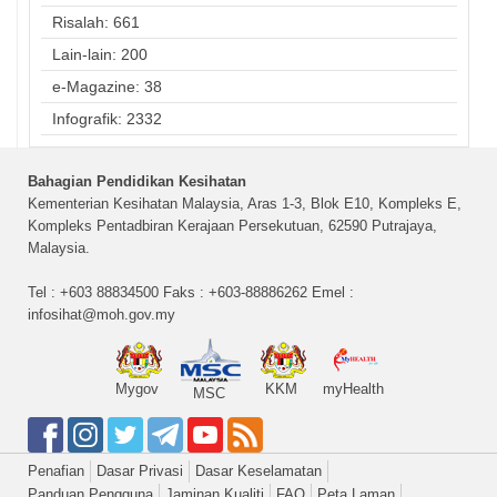
Risalah: 661
Lain-lain: 200
e-Magazine: 38
Infografik: 2332
Bahagian Pendidikan Kesihatan
Kementerian Kesihatan Malaysia, Aras 1-3, Blok E10, Kompleks E,
Kompleks Pentadbiran Kerajaan Persekutuan, 62590 Putrajaya,
Malaysia.
Tel : +603 88834500 Faks : +603-88886262 Emel :
infosihat@moh.gov.my
Mygov
KKM
myHealth
MSC
Penafian
Dasar Privasi
Dasar Keselamatan
Panduan Pengguna
Jaminan Kualiti
FAQ
Peta Laman