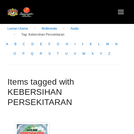
Laman Utama
Multimedia
Audio
Tag: Kebersihan Persekitaran
A
B
C
D
E
F
G
H
I
J
K
L
M
N
O
P
Q
R
S
T
U
V
W
X
Y
Z
Items tagged with
KEBERSIHAN
PERSEKITARAN