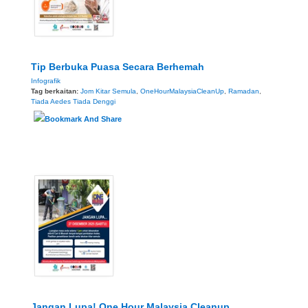
Tip Berbuka Puasa Secara Berhemah
Infografik
Tag berkaitan:
Jom Kitar Semula
,
OneHourMalaysiaCleanUp
,
Ramadan
,
Tiada Aedes Tiada Denggi
Jangan Lupa! One Hour Malaysia Cleanup