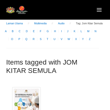
Laman Utama
Multimedia
Audio
Tag: Jom Kitar Semula
A
B
C
D
E
F
G
H
I
J
K
L
M
N
O
P
Q
R
S
T
U
V
W
X
Y
Z
Items tagged with JOM
KITAR SEMULA