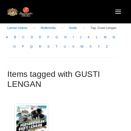
Laman Utama
Multimedia
Audio
Tag: Gusti Lengan
A
B
C
D
E
F
G
H
I
J
K
L
M
N
O
P
Q
R
S
T
U
V
W
X
Y
Z
Items tagged with GUSTI
LENGAN