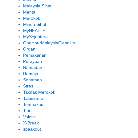
Malaysia Sihat
Mental
Merokok
Minda Sihat
MyHEALTH
MySejahtera
OneHourMalaysiaCleanUp
Organ
Pemakanan
Perayaan
Ramadan
Remaja
Senaman
Stres
Taknak Merokok
Talasemia
Tembakau
Tibi
Vaksin
X-Break
speakout