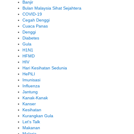
Banjir
Bulan Malaysia Sihat Sejahtera
COVID-19
Cegah Denggi
Cuaca Panas
Denggi
Diabetes
Gula
H1N1
HFMD
HIV
Hari Kesihatan Sedunia
HePiLI
Imunisasi
Influenza
Jantung
Kanak-Kanak
Kanser
Kesihatan
Kurangkan Gula
Let's Talk
Makanan
Malaria