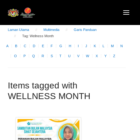
Laman Utama
Multimedia
Garis Panduan
Tag: Wellness Month
A
B
C
D
E
F
G
H
I
J
K
L
M
N
O
P
Q
R
S
T
U
V
W
X
Y
Z
Items tagged with
WELLNESS MONTH