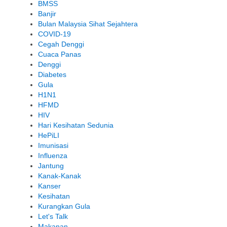
BMSS
Banjir
Bulan Malaysia Sihat Sejahtera
COVID-19
Cegah Denggi
Cuaca Panas
Denggi
Diabetes
Gula
H1N1
HFMD
HIV
Hari Kesihatan Sedunia
HePiLI
Imunisasi
Influenza
Jantung
Kanak-Kanak
Kanser
Kesihatan
Kurangkan Gula
Let's Talk
Makanan