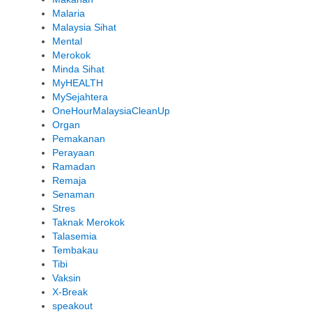
Malaria
Malaysia Sihat
Mental
Merokok
Minda Sihat
MyHEALTH
MySejahtera
OneHourMalaysiaCleanUp
Organ
Pemakanan
Perayaan
Ramadan
Remaja
Senaman
Stres
Taknak Merokok
Talasemia
Tembakau
Tibi
Vaksin
X-Break
speakout