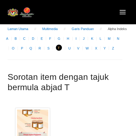
Laman Utama
Multimedia
Garis Panduan
Alpha Indeks
A
B
C
D
E
F
G
H
I
J
K
L
M
N
T
O
P
Q
R
S
U
V
W
X
Y
Z
Sorotan item dengan tajuk
bermula abjad T