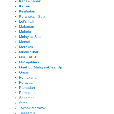
Kanak-Kanak
Kanser
Kesihatan
Kurangkan Gula
Let's Talk
Makanan
Malaria
Malaysia Sihat
Mental
Merokok
Minda Sihat
MyHEALTH
MySejahtera
OneHourMalaysiaCleanUp
Organ
Pemakanan
Perayaan
Ramadan
Remaja
Senaman
Stres
Taknak Merokok
Talasemia