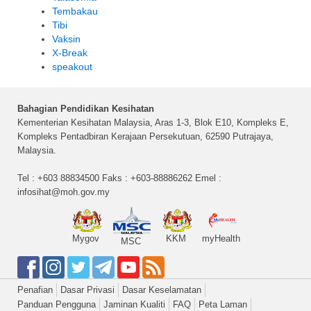
Tembakau
Tibi
Vaksin
X-Break
speakout
Bahagian Pendidikan Kesihatan
Kementerian Kesihatan Malaysia, Aras 1-3, Blok E10, Kompleks E,
Kompleks Pentadbiran Kerajaan Persekutuan, 62590 Putrajaya,
Malaysia.
Tel : +603 88834500 Faks : +603-88886262 Emel :
infosihat@moh.gov.my
Mygov
KKM
myHealth
MSC
Penafian
Dasar Privasi
Dasar Keselamatan
Panduan Pengguna
Jaminan Kualiti
FAQ
Peta Laman