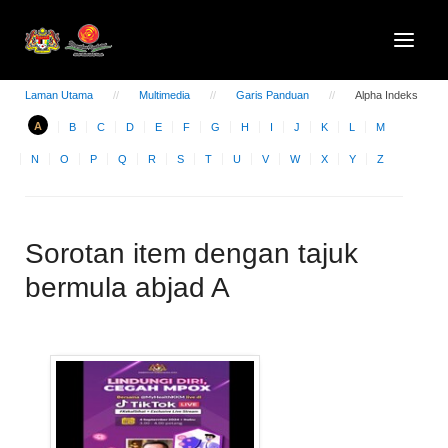
Laman Utama
Multimedia
Garis Panduan
Alpha Indeks
A
B
C
D
E
F
G
H
I
J
K
L
M
N
O
P
Q
R
S
T
U
V
W
X
Y
Z
Sorotan item dengan tajuk
bermula abjad A