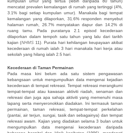
kumpulan umur yang tertua (lebih daripada 80 tahun)
mencatat prevalen kemalangan di rumah yang tertinggi (4%,
3.1% bagi setiap kumpulan umur). Manakala bagi tempat
kemalangan yang dilaporkan, 31.6% responden menyebut
halaman rumah, 26.7% menyatakan dapur dan 14.2% di
ruang tamu. Pada puratanya 2.1 episod kecederaan
dilaporkan dalam tempoh satu tahun yang lalu dari tarikh
kajian (
NHMS
11). Purata hari kehilangan keupayaan akibat
kecederaan di rumah ialah 3 hari manakala hari kerja atau
sekolah yang hilang ialah 2.5 hari.
Kecederaan di Taman Permainan
Pada masa kini belum ada satu sistem pengawasan
kebangsaan untuk mengumpulkan data mengenai kejadian
kecederaan di tempat rekreasi. Tempat rekreasi merangkumi
tempat-tempat atau kawasan aktiviti riadah, senaman dan
rekreasi dan juga apa sahaja aktiviti yang memenuhi masa
lapang serta menyeronokkan diadakan. Ini termasuk taman
permainan, taman rekreasi, tempat-tempat perkelahan
(pantai, air terjun, sungai, tasik dan sebagainya) dan tempat
rekreasi awam. Kajian yang diadakan selama 3 bulan untuk
mengumpulkan data mengenai kecederaan daripada