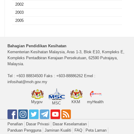
2002
2003
2005
Bahagian Pendidikan Kesihatan
Kementerian Kesihatan Malaysia, Aras 1-3, Blok E10, Kompleks E,
Kompleks Pentadbiran Kerajaan Persekutuan, 62590 Putrajaya,
Malaysia.
Tel : +603 88834500 Faks : +603-88886262 Emel :
infosihat@moh.gov.my
Mygov
KKM
myHealth
MSC
Penafian
Dasar Privasi
Dasar Keselamatan
Panduan Pengguna
Jaminan Kualiti
FAQ
Peta Laman