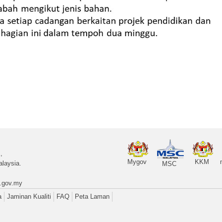
,
Mygov
KKM
laysia.
MSC
.gov.my
a
Jaminan Kualiti
FAQ
Peta Laman