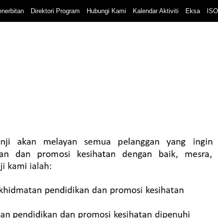
nerbitan
Direktori Program
Hubungi Kami
Kalendar Aktiviti
Eksa
ISO