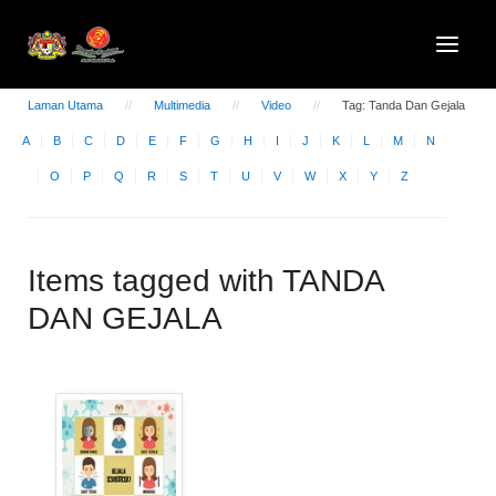
Laman Utama
Multimedia
Video
Tag: Tanda Dan Gejala
A
B
C
D
E
F
G
H
I
J
K
L
M
N
O
P
Q
R
S
T
U
V
W
X
Y
Z
Items tagged with TANDA
DAN GEJALA