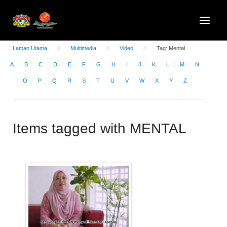
Laman Utama
Multimedia
Video
Tag: Mental
A
B
C
D
E
F
G
H
I
J
K
L
M
N
O
P
Q
R
S
T
U
V
W
X
Y
Z
Items tagged with MENTAL