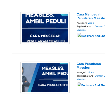
Cara Mencegah
Penularan Maesl
Kategori:
Video
Tag berkaitan: :
Demam 
Maesles
Cara Penularan
Maesles
Kategori:
Video
Tag berkaitan: :
Demam 
Maesles