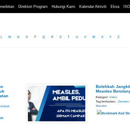
nerbitan
Direktori Program
Hubungi Kami
Kalendar Aktiviti
Eksa
ISO
L
M
N
O
P
Q
R
S
T
U
V
W
X
Y
Z
an
Bolehkah Jangki
uk
Measles Berulan
atan
Kategori:
Video
Tag berkaitan: :
Demam 
Maesles
Campak