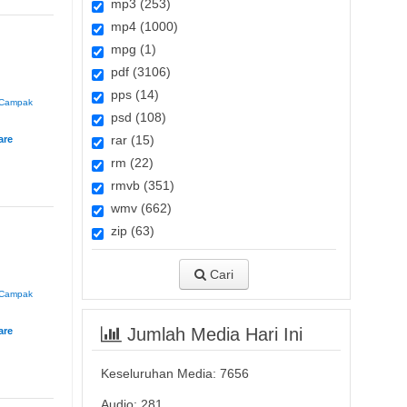
mp3 (253)
mp4 (1000)
mpg (1)
pdf (3106)
pps (14)
Campak
psd (108)
rar (15)
rm (22)
rmvb (351)
wmv (662)
zip (63)
?
)
Cari
Campak
Jumlah Media Hari Ini
Keseluruhan Media:
7656
Audio: 281