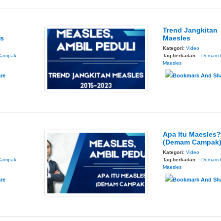
Trend Jangkitan
es
Maesles
Kategori:
Video
Campak
Tag berkaitan: :
Demam 
Maesles
Apa Itu Maesles
(Demam Campak
Kategori:
Video
Campak
Tag berkaitan: :
Demam 
Maesles