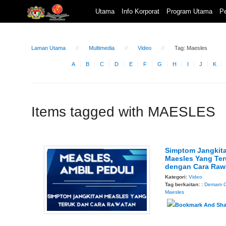
Utama
Info Korporat
Program Utama
Pe
Laman Utama
Multimedia
Video
Tag: Maesles
A
B
C
D
E
F
G
H
I
J
K
Items tagged with MAESLES
Simptom Jangkit
Maesles Yang Ter
dengan Cara Raw
Kategori:
Video
Tag berkaitan: :
Demam 
Maesles