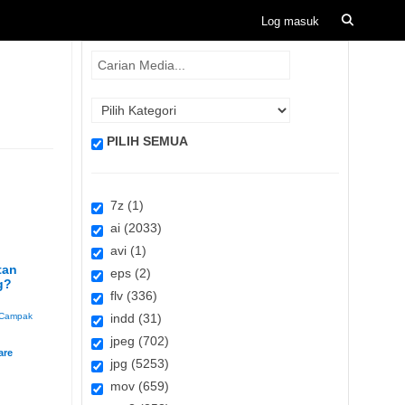
PILIH SEMUA
7z (1)
ai (2033)
avi (1)
tan
eps (2)
g?
flv (336)
Campak
indd (31)
jpeg (702)
jpg (5253)
mov (659)