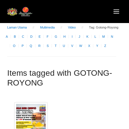
Laman Utama
Multimedia
Video
Tag: Gotong-Royong
A
B
C
D
E
F
G
H
I
J
K
L
M
N
O
P
Q
R
S
T
U
V
W
X
Y
Z
Items tagged with GOTONG-
ROYONG