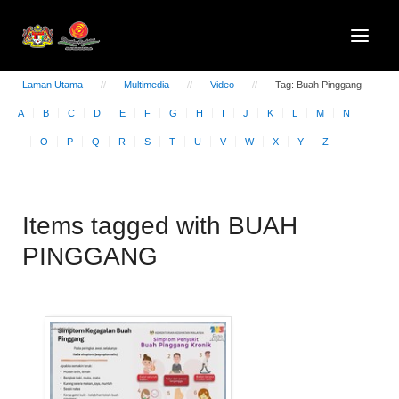
Laman Utama
Multimedia
Video
Tag: Buah Pinggang
A
B
C
D
E
F
G
H
I
J
K
L
M
N
O
P
Q
R
S
T
U
V
W
X
Y
Z
Items tagged with BUAH
PINGGANG