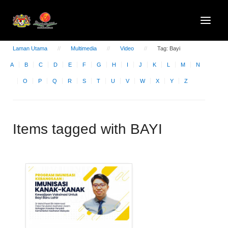
Laman Utama
Multimedia
Video
Tag: Bayi
A
B
C
D
E
F
G
H
I
J
K
L
M
N
O
P
Q
R
S
T
U
V
W
X
Y
Z
Items tagged with BAYI