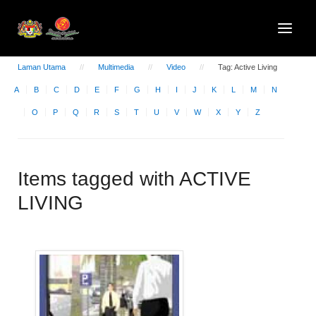
Laman Utama
Multimedia
Video
Tag: Active Living
A
B
C
D
E
F
G
H
I
J
K
L
M
N
O
P
Q
R
S
T
U
V
W
X
Y
Z
Items tagged with ACTIVE
LIVING