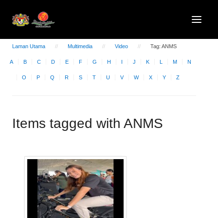
Laman Utama
Multimedia
Video
Tag: ANMS
A
B
C
D
E
F
G
H
I
J
K
L
M
N
O
P
Q
R
S
T
U
V
W
X
Y
Z
Items tagged with ANMS