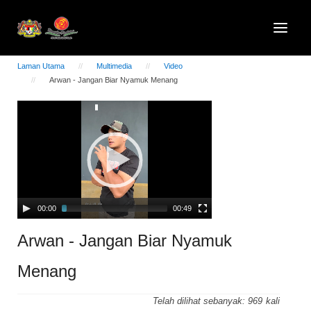
Laman Utama
Multimedia
Video
Arwan - Jangan Biar Nyamuk Menang
Video
Player
00:00
00:49
Arwan - Jangan Biar Nyamuk
Menang
Telah dilihat sebanyak:
969