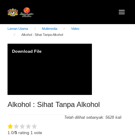
Laman Utama
Multimedia
Video
Alkohol : Sihat Tanpa Alkohol
Video
Download File
Player
Alkohol : Sihat Tanpa Alkohol
Telah dilihat sebanyak:
5628
1.0/
5
rating 1 vote