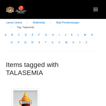
Laman Utama
Multimedia
Slaid Pembentangan
Tag: Talasemia
A
B
C
D
E
F
G
H
I
J
K
L
M
N
O
P
Q
R
S
T
U
V
W
X
Y
Z
Items tagged with
TALASEMIA