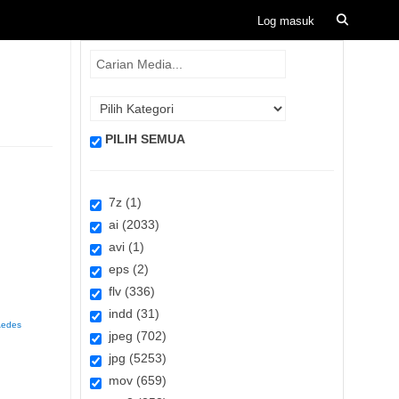
PILIH SEMUA
7z (1)
ai (2033)
avi (1)
eps (2)
flv (336)
indd (31)
Aedes
jpeg (702)
jpg (5253)
mov (659)