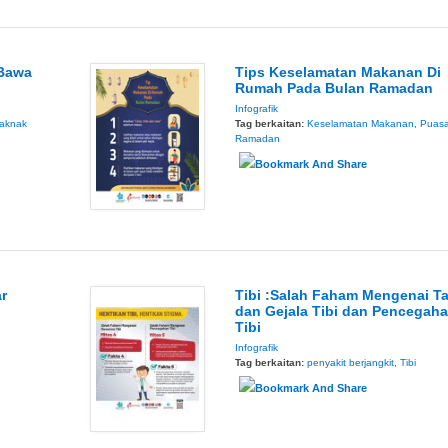
 Bawa
Tips Keselamatan Makanan Di
Rumah Pada Bulan Ramadan
Infografik
aknak
Tag berkaitan:
Keselamatan Makanan
,
Puas
Ramadan
r
Tibi :Salah Faham Mengenai T
dan Gejala Tibi dan Pencegah
Tibi
Infografik
Tag berkaitan:
penyakit berjangkit
,
Tibi