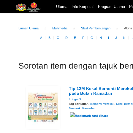
Utama
Info Korporat
Program Utama
Pe
Laman Utama
Multimedia
Slaid Pembentangan
Alpha
A
B
C
D
E
F
G
H
I
J
K
Sorotan item dengan tajuk ber
Tip 12M Kekal Berhenti Meroko
pada Bulan Ramadan
Infografik
Tag berkaitan:
Berhenti Merokok
,
Klinik Berhe
Merokok
,
Ramadan