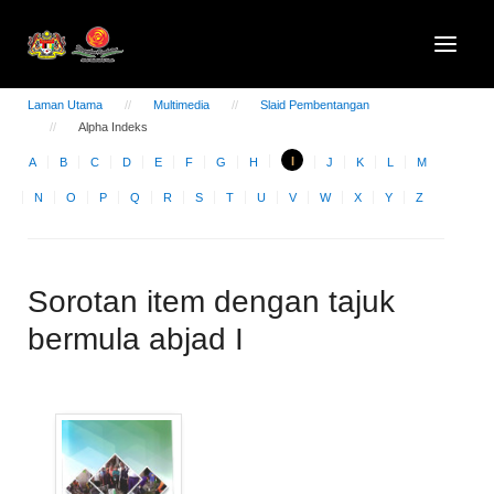
Laman Utama
Multimedia
Slaid Pembentangan
Alpha Indeks
I
A
B
C
D
E
F
G
H
J
K
L
M
N
O
P
Q
R
S
T
U
V
W
X
Y
Z
Sorotan item dengan tajuk
bermula abjad I