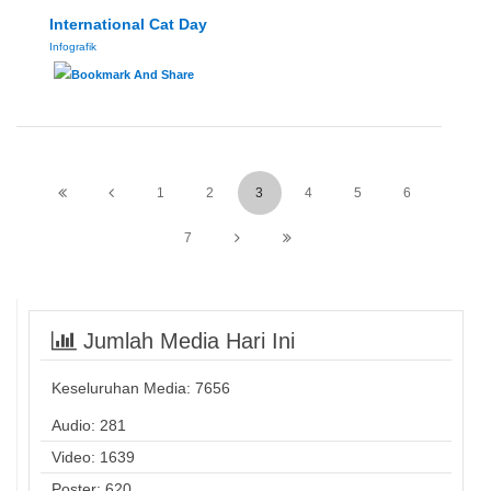
International Cat Day
Infografik
1
2
3
4
5
6
7
Jumlah Media Hari Ini
Keseluruhan Media:
7656
Audio: 281
Video: 1639
Poster: 620