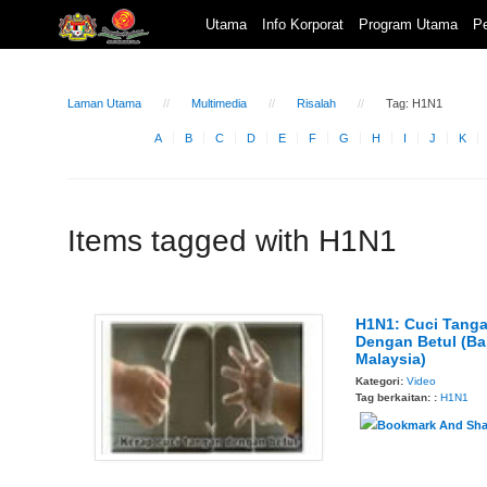
Utama
Info Korporat
Program Utama
Pe
Laman Utama
Multimedia
Risalah
Tag: H1N1
A
B
C
D
E
F
G
H
I
J
K
Items tagged with H1N1
H1N1: Cuci Tang
Dengan Betul (B
Malaysia)
Kategori:
Video
Tag berkaitan: :
H1N1