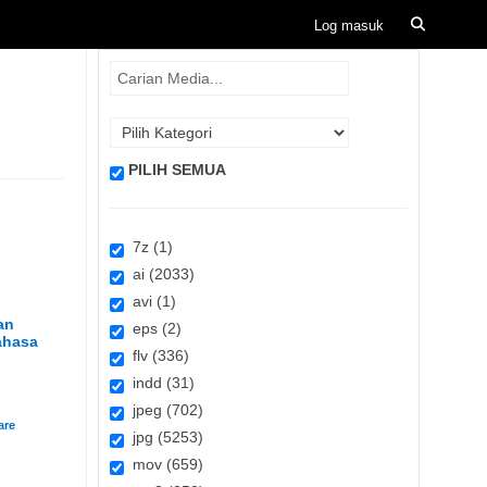
PILIH SEMUA
7z (1)
ai (2033)
avi (1)
an
eps (2)
ahasa
flv (336)
indd (31)
jpeg (702)
jpg (5253)
mov (659)