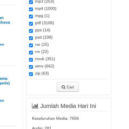
mp3 (253)
mp4 (1000)
mpg (1)
an
ahasa
pdf (3106)
pps (14)
psd (108)
rar (15)
rm (22)
rmvb (351)
wmv (662)
zip (63)
sama
eris)
Cari
Jumlah Media Hari Ini
Keseluruhan Media:
7656
Audio: 281