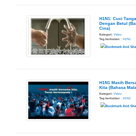
H1N1: Cuci Tang
Dengan Betul (B
Cina)
Kategori:
Video
Tag berkaitan: :
H1N1
H1N1 Masih Bers
Kita (Bahasa Mala
Kategori:
Video
Tag berkaitan: :
H1N1