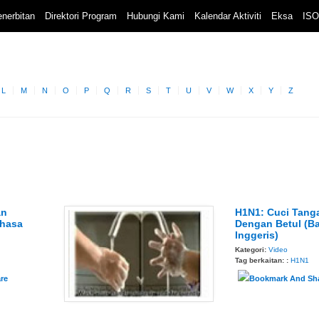
nerbitan
Direktori Program
Hubungi Kami
Kalendar Aktiviti
Eksa
ISO
L
M
N
O
P
Q
R
S
T
U
V
W
X
Y
Z
an
H1N1: Cuci Tang
ahasa
Dengan Betul (B
Inggeris)
Kategori:
Video
Tag berkaitan: :
H1N1