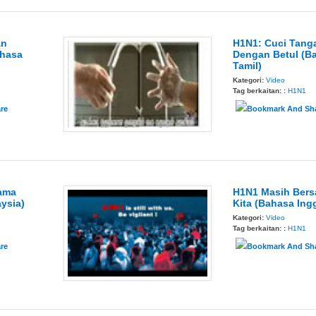
an
H1N1: Cuci Tang
ahasa
Dengan Betul (B
Tamil)
Kategori:
Video
Tag berkaitan: :
H1N1
ama
H1N1 Masih Ber
ysia)
Kita (Bahasa Ingg
Kategori:
Video
Tag berkaitan: :
H1N1