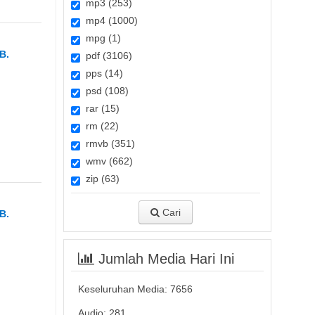
mp3 (253)
mp4 (1000)
mpg (1)
B.
pdf (3106)
pps (14)
psd (108)
rar (15)
rm (22)
rmvb (351)
wmv (662)
zip (63)
Cari
B.
Jumlah Media Hari Ini
Keseluruhan Media:
7656
Audio: 281