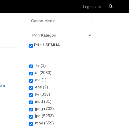
PILIH SEMUA
7z (1)
ai (2033)
avi (1)
tan
eps (2)
flv (336)
indd (31)
jpeg (702)
jpg (5253)
mov (659)