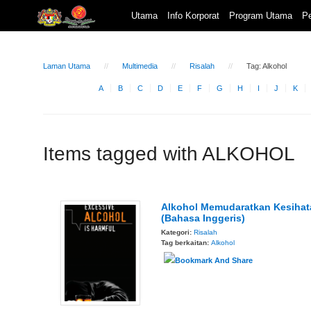
Utama
Info Korporat
Program Utama
Pe
Laman Utama
Multimedia
Risalah
Tag: Alkohol
A
B
C
D
E
F
G
H
I
J
K
Items tagged with ALKOHOL
Alkohol Memudaratkan Kesihat
(Bahasa Inggeris)
Kategori:
Risalah
Tag berkaitan:
Alkohol