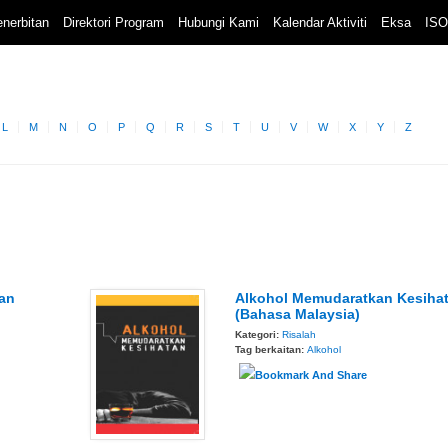
nerbitan
Direktori Program
Hubungi Kami
Kalendar Aktiviti
Eksa
ISO
L
M
N
O
P
Q
R
S
T
U
V
W
X
Y
Z
an
Alkohol Memudaratkan Kesiha
(Bahasa Malaysia)
Kategori:
Risalah
Tag berkaitan:
Alkohol