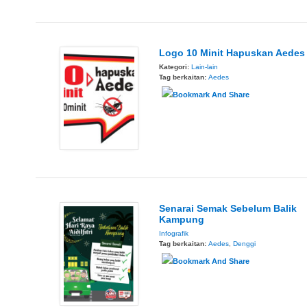
Logo 10 Minit Hapuskan Aedes
Kategori:
Lain-lain
Tag berkaitan:
Aedes
Senarai Semak Sebelum Balik
Kampung
Infografik
Tag berkaitan:
Aedes
,
Denggi