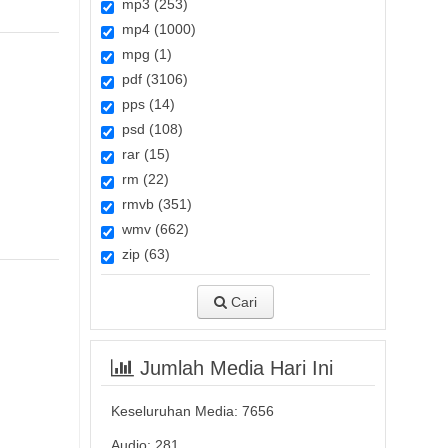
mp3 (253)
mp4 (1000)
mpg (1)
pdf (3106)
pps (14)
psd (108)
rar (15)
rm (22)
rmvb (351)
wmv (662)
zip (63)
Cari
Jumlah Media Hari Ini
Keseluruhan Media:
7656
Audio: 281