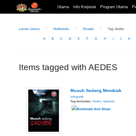
Utama
Info Korporat
Program Utama
Pe
Laman Utama
Multimedia
Risalah
Tag: Aedes
A
B
C
D
E
F
G
H
I
J
K
Items tagged with AEDES
Musuh Sedang Membiak
Infografik
Tag berkaitan:
Aedes
,
Nyamuk