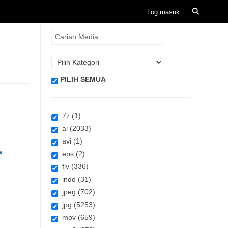
PILIH SEMUA
7z (1)
ai (2033)
avi (1)
a
eps (2)
flv (336)
indd (31)
jpeg (702)
jpg (5253)
mov (659)