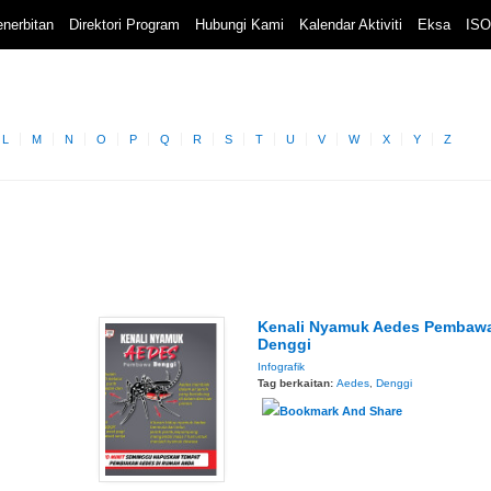
nerbitan
Direktori Program
Hubungi Kami
Kalendar Aktiviti
Eksa
ISO
L
M
N
O
P
Q
R
S
T
U
V
W
X
Y
Z
Kenali Nyamuk Aedes Pembaw
Denggi
Infografik
Tag berkaitan:
Aedes
,
Denggi