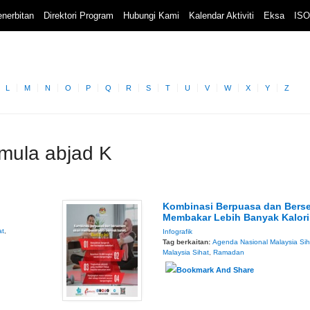
nerbitan
Direktori Program
Hubungi Kami
Kalendar Aktiviti
Eksa
ISO
L
M
N
O
P
Q
R
S
T
U
V
W
X
Y
Z
rmula abjad K
Kombinasi Berpuasa dan Bers
Membakar Lebih Banyak Kalori
at
,
Infografik
Tag berkaitan:
Agenda Nasional Malaysia Sih
Malaysia Sihat
,
Ramadan