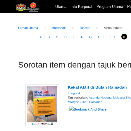
Utama
Info Korporat
Program Utama
Pe
Laman Utama
Multimedia
Risalah
Alpha Indeks
K
A
B
C
D
E
F
G
H
I
J
Sorotan item dengan tajuk be
Kekal Aktif di Bulan Ramadan
Infografik
Tag berkaitan:
Agenda Nasional Malaysia Sih
Malaysia Sihat
,
Ramadan