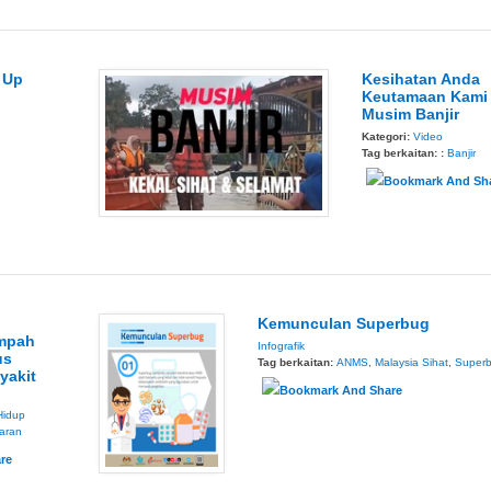
 Up
Kesihatan Anda
Keutamaan Kami 
Musim Banjir
Kategori:
Video
Tag berkaitan: :
Banjir
Kemunculan Superbug
ampah
Infografik
us
Tag berkaitan:
ANMS
,
Malaysia Sihat
,
Super
yakit
Hidup
taran