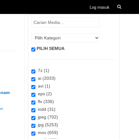
PILIH SEMUA
7z (1)
ai (2033)
avi (1)
enam
eps (2)
flv (336)
at
,
indd (31)
jpeg (702)
jpg (5253)
mov (659)