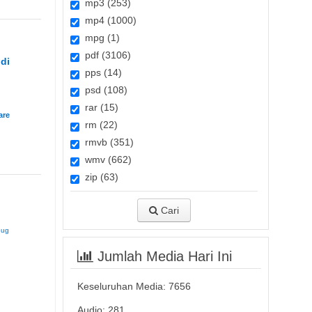
mp3 (253)
mp4 (1000)
mpg (1)
pdf (3106)
di
pps (14)
psd (108)
rar (15)
rm (22)
rmvb (351)
wmv (662)
zip (63)
Cari
bug
Jumlah Media Hari Ini
Keseluruhan Media:
7656
Audio: 281