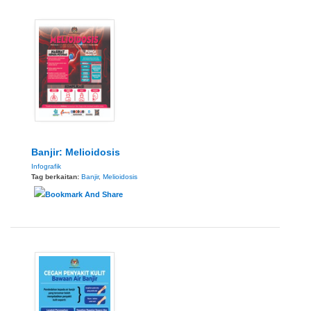
Banjir: Melioidosis
Infografik
Tag berkaitan:
Banjir
,
Melioidosis