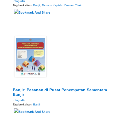
Infografik
Tag berkaitan:
Banjir
,
Demam Kepialu
,
Demam Tifoid
Banjir: Pesanan di Pusat Penempatan Sementara
Banjir
Infografik
Tag berkaitan:
Banjir