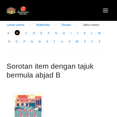
Laman Utama
Multimedia
Risalah
Alpha Indeks
B
A
C
D
E
F
G
H
I
J
K
L
M
N
O
P
Q
R
S
T
U
V
W
X
Y
Z
Sorotan item dengan tajuk
bermula abjad B