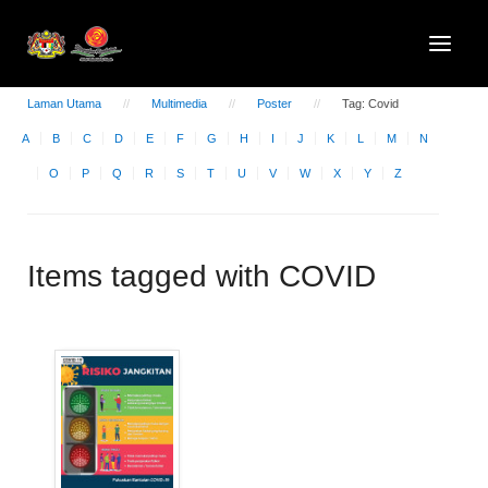
Laman Utama
Multimedia
Poster
Tag: Covid
A
B
C
D
E
F
G
H
I
J
K
L
M
N
O
P
Q
R
S
T
U
V
W
X
Y
Z
Items tagged with COVID