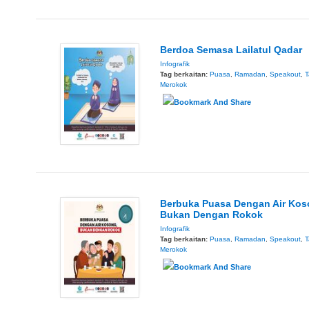
Berdoa Semasa Lailatul Qadar
Infografik
Tag berkaitan:
Puasa
,
Ramadan
,
Speakout
,
T
Merokok
Berbuka Puasa Dengan Air Kos
Bukan Dengan Rokok
Infografik
Tag berkaitan:
Puasa
,
Ramadan
,
Speakout
,
T
Merokok