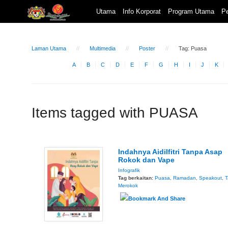
Utama
Info Korporat
Program Utama
Pe
Laman Utama
Multimedia
Poster
Tag: Puasa
A
B
C
D
E
F
G
H
I
J
K
Items tagged with PUASA
Indahnya Aidilfitri Tanpa Asap
Rokok dan Vape
Infografik
Tag berkaitan:
Puasa
,
Ramadan
,
Speakout
,
T
Merokok