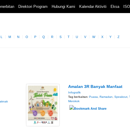
nerbitan
Direktori Program
Hubungi Kami
Kalendar Aktiviti
Eksa
ISO
L
M
N
O
P
Q
R
S
T
U
V
W
X
Y
Z
Amalan 3R Banyak Manfaat
Infografik
Tag berkaitan:
Puasa
,
Ramadan
,
Speakout
,
Merokok
aknak