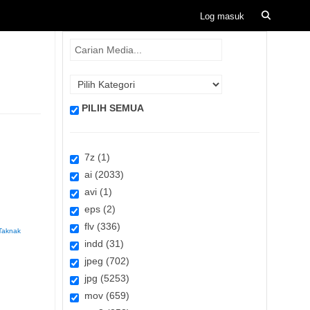
PILIH SEMUA
7z (1)
ai (2033)
avi (1)
eps (2)
flv (336)
Taknak
indd (31)
jpeg (702)
jpg (5253)
mov (659)