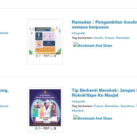
Ramadan : Pengambilan Insuli
semasa berpuasa
aknak
Infografik
Tag berkaitan:
Insulin
,
Puasa
,
Ramadan
ong,
Tip Berhenti Merokok: Jangan
Rokok/Vape Ke Masjid
Infografik
aknak
Tag berkaitan:
Puasa
,
Ramadan
,
Speakout
,
Merokok