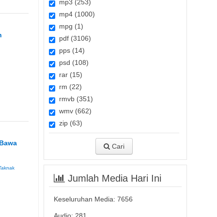
mp3 (253)
mp4 (1000)
mpg (1)
n
pdf (3106)
pps (14)
psd (108)
rar (15)
rm (22)
rmvb (351)
wmv (662)
zip (63)
 Bawa
Cari
Taknak
Jumlah Media Hari Ini
Keseluruhan Media:
7656
Audio: 281