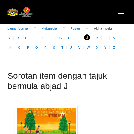
Laman Utama
Multimedia
Poster
Alpha Indeks
J
A
B
C
D
E
F
G
H
I
K
L
M
N
O
P
Q
R
S
T
U
V
W
X
Y
Z
Sorotan item dengan tajuk
bermula abjad J