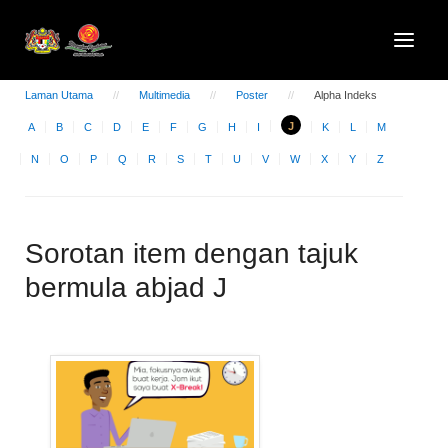
Laman Utama
Multimedia
Poster
Alpha Indeks
J
A
B
C
D
E
F
G
H
I
K
L
M
N
O
P
Q
R
S
T
U
V
W
X
Y
Z
Sorotan item dengan tajuk
bermula abjad J