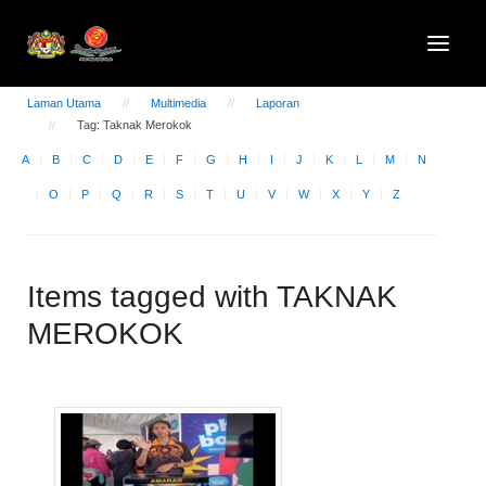
Laman Utama
Multimedia
Laporan
Tag: Taknak Merokok
A
B
C
D
E
F
G
H
I
J
K
L
M
N
O
P
Q
R
S
T
U
V
W
X
Y
Z
Items tagged with TAKNAK
MEROKOK