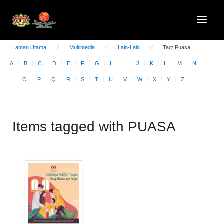
Laman Utama
Multimedia
Lain-Lain
Tag: Puasa
A
B
C
D
E
F
G
H
I
J
K
L
M
N
O
P
Q
R
S
T
U
V
W
X
Y
Z
Items tagged with PUASA