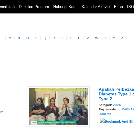
nerbitan
Direktori Program
Hubungi Kami
Kalendar Aktiviti
Eksa
ISO
L
M
N
O
P
Q
R
S
T
U
V
W
X
Y
Z
Apakah Perbeza
Diabetes Type 1 
Type 2
Kategori:
Video
Tag berkaitan: :
CAKNA 
Diabetes