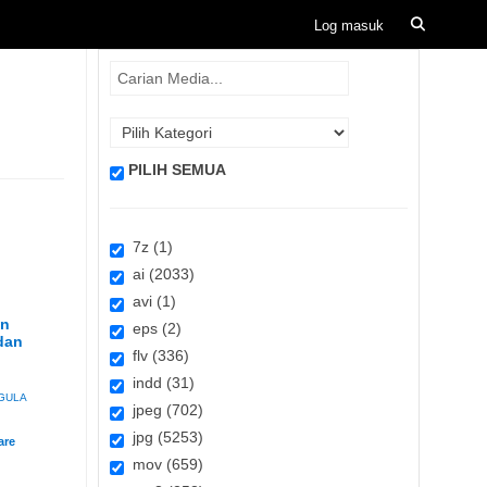
PILIH SEMUA
7z (1)
ai (2033)
avi (1)
an
eps (2)
dan
flv (336)
indd (31)
GULA
jpeg (702)
jpg (5253)
mov (659)