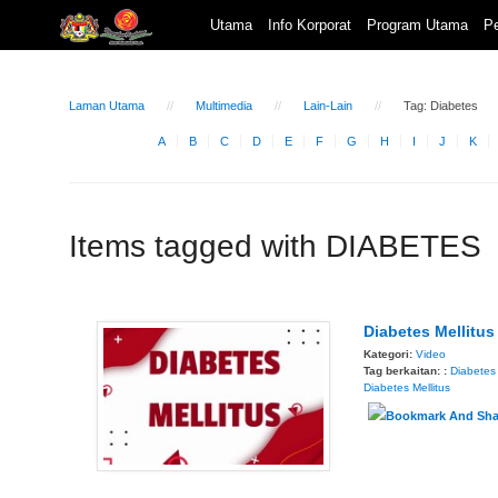
Utama
Info Korporat
Program Utama
Pe
Laman Utama
Multimedia
Lain-Lain
Tag: Diabetes
A
B
C
D
E
F
G
H
I
J
K
Items tagged with DIABETES
Diabetes Mellitus
Kategori:
Video
Tag berkaitan: :
Diabetes
Diabetes Mellitus