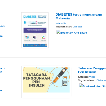
DIABETES terus mengancam
Malaysia
Infografik
NMS
Tag berkaitan:
Diabetes
aan
Tatacara Penggu
it
Pen Insulin
Kategori:
Video
Tag berkaitan: :
Diabete