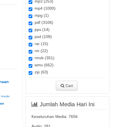
mp3 (253)
mp4 (1000)
mpg (1)
pdf (3106)
pps (14)
psd (108)
rar (15)
rm (22)
rmvb (351)
wmv (662)
zip (63)
naan
Cari
s
Insulin
Jumlah Media Hari Ini
Keseluruhan Media:
7656
Audio: 281