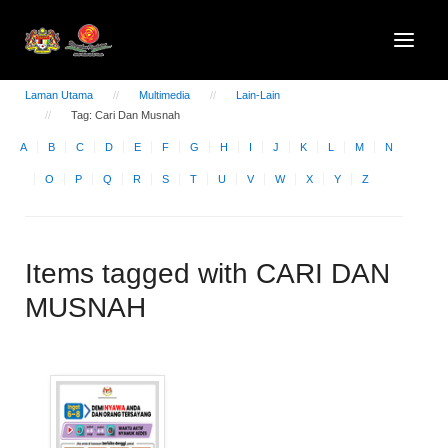
Laman Utama
Multimedia
Lain-Lain
Tag: Cari Dan Musnah
A
B
C
D
E
F
G
H
I
J
K
L
M
N
O
P
Q
R
S
T
U
V
W
X
Y
Z
Items tagged with CARI DAN
MUSNAH