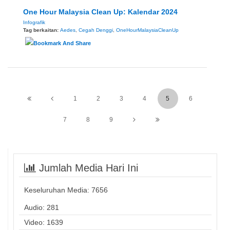
One Hour Malaysia Clean Up: Kalendar 2024
Infografik
Tag berkaitan:
Aedes
,
Cegah Denggi
,
OneHourMalaysiaCleanUp
1
2
3
4
5
6
7
8
9
Jumlah Media Hari Ini
Keseluruhan Media:
7656
Audio: 281
Video: 1639