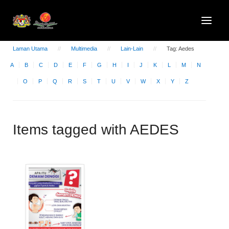
Laman Utama
Multimedia
Lain-Lain
Tag: Aedes
A
B
C
D
E
F
G
H
I
J
K
L
M
N
O
P
Q
R
S
T
U
V
W
X
Y
Z
Items tagged with AEDES