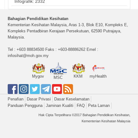
Infografik: 2332
Bahagian Pendidikan Kesihatan
Kementerian Kesihatan Malaysia, Aras 1-3, Blok E10, Kompleks E,
Kompleks Pentadbiran Kerajaan Persekutuan, 62590 Putrajaya,
Malaysia.
Tel : +603 88834500 Faks : +603-88886262 Emel :
infosihat@moh.gov.my
Mygov
KKM
myHealth
MSC
Penafian
Dasar Privasi
Dasar Keselamatan
Panduan Pengguna
Jaminan Kualiti
FAQ
Peta Laman
Hak Cipta Terpelihara ©2017 Bahagian Pendidikan Kesihatan,
Kementerian Kesihatan Malaysia