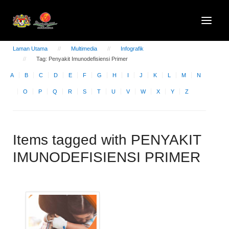
Laman Utama
Multimedia
Infografik
Tag: Penyakit Imunodefisiensi Primer
A
B
C
D
E
F
G
H
I
J
K
L
M
N
O
P
Q
R
S
T
U
V
W
X
Y
Z
Items tagged with PENYAKIT
IMUNODEFISIENSI PRIMER