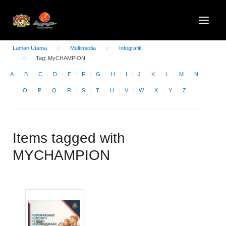
Laman Utama
Multimedia
Infografik
Tag: MyCHAMPION
A
B
C
D
E
F
G
H
I
J
K
L
M
N
O
P
Q
R
S
T
U
V
W
X
Y
Z
Items tagged with
MYCHAMPION