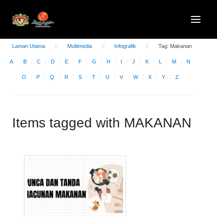
Laman Utama
Multimedia
Infografik
Tag: Makanan
A
B
C
D
E
F
G
H
I
J
K
L
M
N
O
P
Q
R
S
T
U
V
W
X
Y
Z
Items tagged with MAKANAN