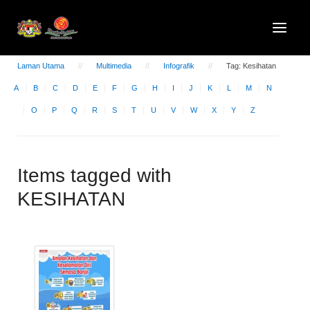
Laman Utama
Multimedia
Infografik
Tag: Kesihatan
A
B
C
D
E
F
G
H
I
J
K
L
M
N
O
P
Q
R
S
T
U
V
W
X
Y
Z
Items tagged with
KESIHATAN