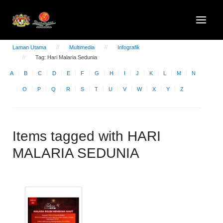
Laman Utama
Multimedia
Infografik
Tag: Hari Malaria Sedunia
A
B
C
D
E
F
G
H
I
J
K
L
M
N
O
P
Q
R
S
T
U
V
W
X
Y
Z
Items tagged with HARI
MALARIA SEDUNIA