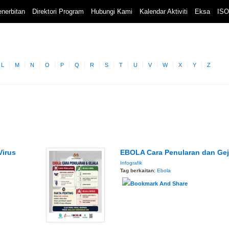
nerbitan
Direktori Program
Hubungi Kami
Kalendar Aktiviti
Eksa
ISO
L
M
N
O
P
Q
R
S
T
U
V
W
X
Y
Z
Virus
EBOLA Cara Penularan dan Gej
Infografik
Tag berkaitan:
Ebola