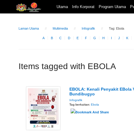
Utama
Info Korporat
Program Utama
Pe
Laman Utama
Multimedia
Infografik
Tag: Ebola
A
B
C
D
E
F
G
H
I
J
K
Items tagged with EBOLA
EBOLA: Kenali Penyakit EBola 
Bundibugyo
Infografik
Tag berkaitan:
Ebola