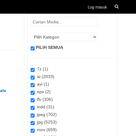
PILIH SEMUA
7z (1)
ai (2033)
avi (1)
ala
eps (2)
flv (336)
indd (31)
jpeg (702)
jpg (5253)
mov (659)