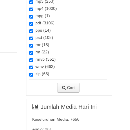
mp3 (253)
mp4 (1000)
mpg (1)
pdf (3106)
pps (14)
psd (108)
rar (15)
rm (22)
rmvb (351)
wmv (662)
zip (63)
Cari
Jumlah Media Hari Ini
Keseluruhan Media:
7656
Audio: 281