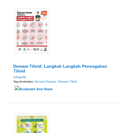
Demam Tifoid: Langkah Langkah Pencegahan
Tifoid
Infografik
Tag berkaitan:
Demam Kepialu
,
Demam Tifoid