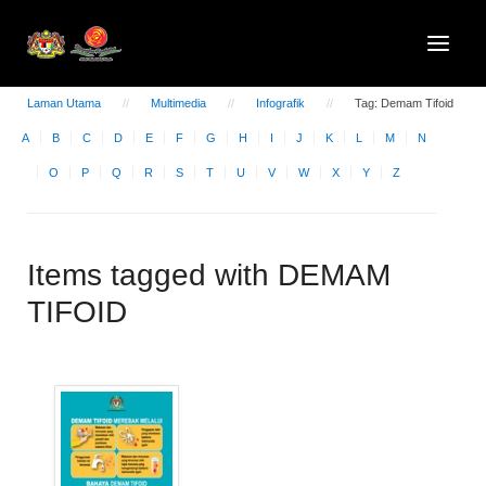
Laman Utama
Multimedia
Infografik
Tag: Demam Tifoid
A
B
C
D
E
F
G
H
I
J
K
L
M
N
O
P
Q
R
S
T
U
V
W
X
Y
Z
Items tagged with DEMAM
TIFOID