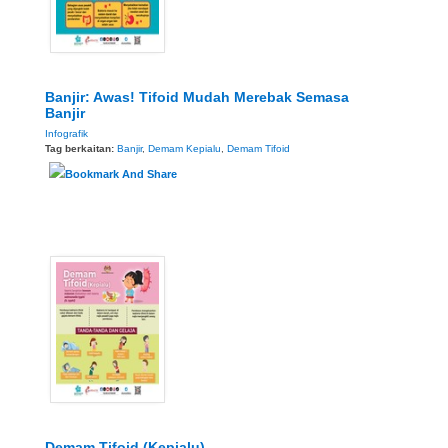
Banjir: Awas! Tifoid Mudah Merebak Semasa
Banjir
Infografik
Tag berkaitan:
Banjir
,
Demam Kepialu
,
Demam Tifoid
Demam Tifoid (Kepialu)