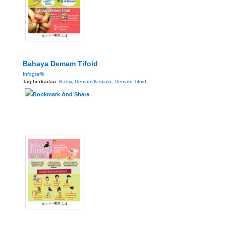
Bahaya Demam Tifoid
Infografik
Tag berkaitan:
Banjir
,
Demam Kepialu
,
Demam Tifoid