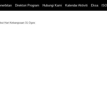
nerbitan
Direktori Program
Hubungi Kami
Kalendar Aktiviti
Eksa
ISO
but Hari Kebangsaan 31 Ogos