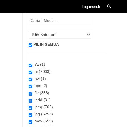
PILIH SEMUA
7z (1)
ai (2033)
avi (1)
eps (2)
flv (336)
indd (31)
jpeg (702)
jpg (5253)
mov (659)