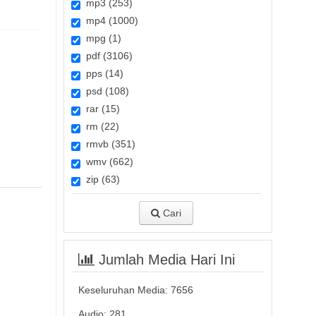
mp3 (253)
mp4 (1000)
mpg (1)
pdf (3106)
pps (14)
psd (108)
rar (15)
rm (22)
rmvb (351)
wmv (662)
zip (63)
Cari
Jumlah Media Hari Ini
Keseluruhan Media:
7656
Audio: 281