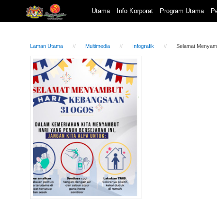
Utama
Info Korporat
Program Utama
Pe
Laman Utama
Multimedia
Infografik
Selamat Menyam