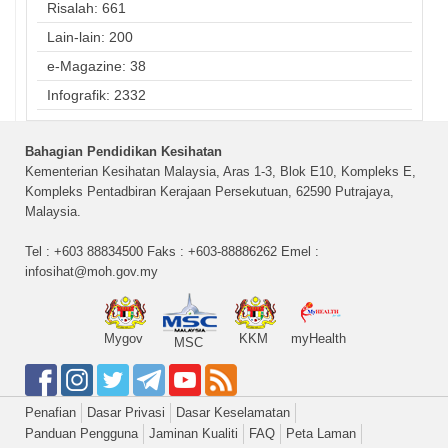
Risalah: 661
Lain-lain: 200
e-Magazine: 38
Infografik: 2332
Bahagian Pendidikan Kesihatan
Kementerian Kesihatan Malaysia, Aras 1-3, Blok E10, Kompleks E,
Kompleks Pentadbiran Kerajaan Persekutuan, 62590 Putrajaya,
Malaysia.
Tel : +603 88834500 Faks : +603-88886262 Emel :
infosihat@moh.gov.my
Mygov
KKM
myHealth
MSC
Penafian
Dasar Privasi
Dasar Keselamatan
Panduan Pengguna
Jaminan Kualiti
FAQ
Peta Laman