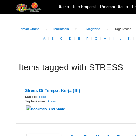
Utama
Info Korporat
Program Utama
Pe
Laman Utama
Multimedia
E-Magazine
Tag: Stress
A
B
C
D
E
F
G
H
I
J
K
Items tagged with STRESS
Stress Di Tempat Kerja (BI)
Kategori:
Flyer
Tag berkaitan:
Stress