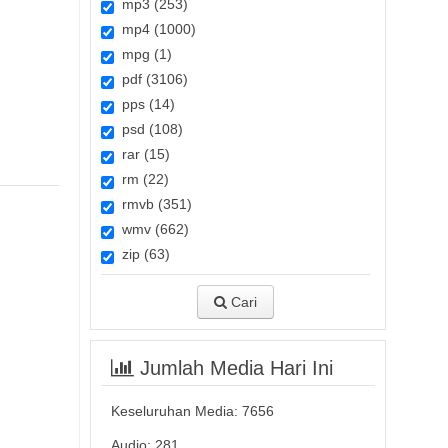
mp3 (253)
mp4 (1000)
mpg (1)
pdf (3106)
pps (14)
psd (108)
rar (15)
rm (22)
rmvb (351)
wmv (662)
zip (63)
Cari
Jumlah Media Hari Ini
Keseluruhan Media:
7656
Audio: 281