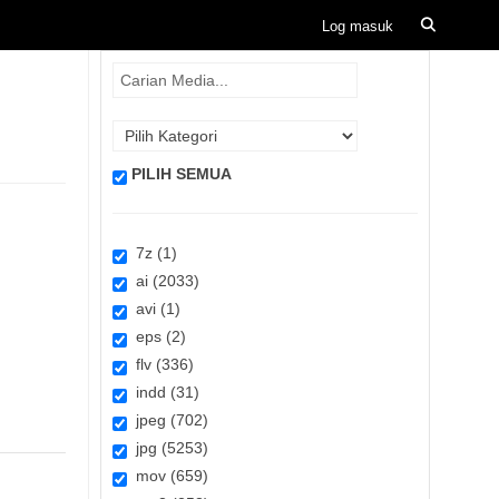
PILIH SEMUA
7z (1)
ai (2033)
avi (1)
eps (2)
flv (336)
indd (31)
jpeg (702)
jpg (5253)
mov (659)