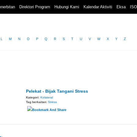
nerbitan
Direktori Program
Hubungi Kami
Kalendar Aktiviti
Eksa
ISO
L
M
N
O
P
Q
R
S
T
U
V
W
X
Y
Z
Pelekat - Bijak Tangani Stress
Kategori:
Kolateral
Tag berkaitan:
Stress